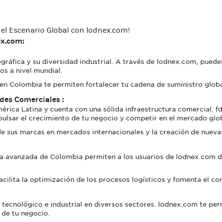
el Escenario Global con lodnex.com!
ex.com
:
ráfica y su diversidad industrial. A través de lodnex.com, puede
s a nivel mundial.
n Colombia te permiten fortalecer tu cadena de suministro globa
des Comerciales :
rica Latina y cuenta con una sólida infraestructura comercial. f
lsar el crecimiento de tu negocio y competir en el mercado glob
de sus marcas en mercados internacionales y la creación de nueva
tica avanzada de Colombia permiten a los usuarios de lodnex.com d
 facilita la optimización de los procesos logísticos y fomenta el c
ecnológico e industrial en diversos sectores. lodnex.com te perm
 de tu negocio.