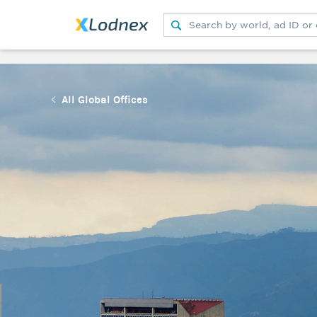
Submit search
Switch search source
All Global Offices