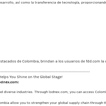
esarrollo, así como la transferencia de tecnología, proporcionan
stacados de Colombia, brindan a los usuarios de fdd.com la 
----------------------------------------------------------------
elps You Shine on the Global Stage!
odnex.com:
and diverse industries. Through lodnex.com, you can access Col
ombia allow you to strengthen your global supply chain through 